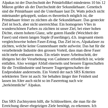
Alpakas ist der Durchschnitt der Primärfollikel mindestens 10 bis 12
Mikron größer als der Durchschnitt der Sekundärhaare. Genetisch
sind die Primärhaare und die Unterhaare laut Dr. Watts jedoch nicht
miteinander gekoppelt, sodass es theoretisch möglich ist, die
Primärhaare feiner zu züchten als die Sekundärhaare. Das gesteckte
Ziel ist hoch, aber nicht unerreichbar. Ein homogenes Vlies in
wunderschönen Farben zu züchten ist unser Ziel, bei einer hohen
Dichte, einem hohem Glanz, sehr gutem Handle (Weichheit der
Faser) und einem langen Staple (Faserlänge), d.h. insgesamt einem
vergleichsweise hohen Faser-Ertrag. Das Ziel ist es, Alpakafaser zu
züchten, welche keine Grannenhaare mehr aufweist. Das hat für die
verarbeitende Industrie den grossen Vorteil, dass man diese Faser
nicht mehr enthaaren muss. Ein relativ teurer Arbeitsschritt, der
übrigens bei der Verarbeitung von Cashmere erforderlich ist, würde
entfallen. Also weniger Abfall einerseits und bessere Eigenschaften
für die Textilindustrie und bessere Trageeigenschaften der
Endprodukte andererseits. Ein Vorteil der nach SRS Kriterien
selektierten Tiere ist auch: Sie behalten länger ihre Feinheit und
lassen im Alter auch nicht so im Faserertrag nach wie
„herkömmliche" Alpakas.
Das SRS Zuchtsystem hilft, die Schlüsseltiere, die man für die
Erreichung dieser ehrgeizigen Ziele benötigt, zu erkennen. Ich