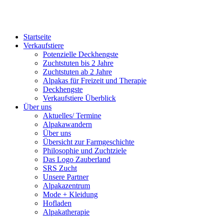
Startseite
Verkaufstiere
Po­ten­zi­elle Deckhengste
Zuchtstuten bis 2 Jahre
Zuchtstuten ab 2 Jahre
Alpakas für Freizeit und Therapie
Deckhengste
Verkaufstiere Überblick
Über uns
Aktuelles/ Termine
Alpakawandern
Über uns
Übersicht zur Farmgeschichte
Philosophie und Zuchtziele
Das Logo Zauberland
SRS Zucht
Unsere Partner
Alpakazentrum
Mode + Kleidung
Hofladen
Alpakatherapie