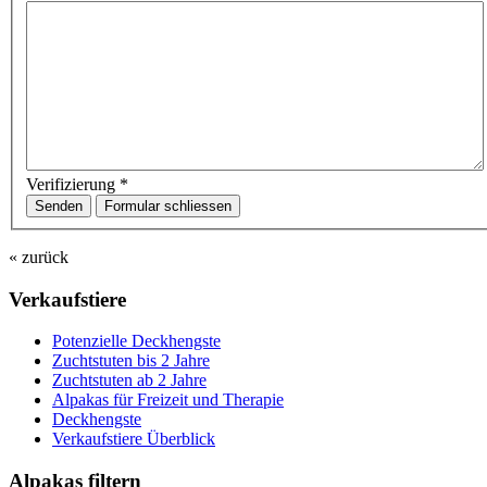
Verifizierung
*
Senden
Formular schliessen
« zurück
Verkaufstiere
Po­ten­zi­elle Deckhengste
Zuchtstuten bis 2 Jahre
Zuchtstuten ab 2 Jahre
Alpakas für Freizeit und Therapie
Deckhengste
Verkaufstiere Überblick
Alpakas filtern