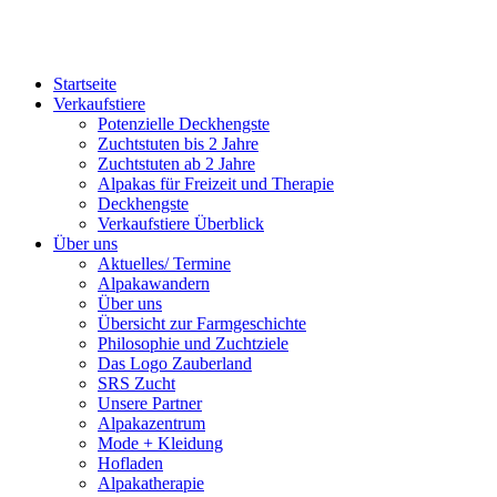
Startseite
Verkaufstiere
Po­ten­zi­elle Deckhengste
Zuchtstuten bis 2 Jahre
Zuchtstuten ab 2 Jahre
Alpakas für Freizeit und Therapie
Deckhengste
Verkaufstiere Überblick
Über uns
Aktuelles/ Termine
Alpakawandern
Über uns
Übersicht zur Farmgeschichte
Philosophie und Zuchtziele
Das Logo Zauberland
SRS Zucht
Unsere Partner
Alpakazentrum
Mode + Kleidung
Hofladen
Alpakatherapie