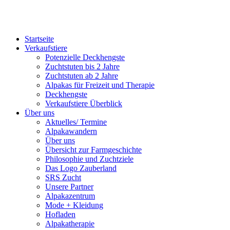
Startseite
Verkaufstiere
Po­ten­zi­elle Deckhengste
Zuchtstuten bis 2 Jahre
Zuchtstuten ab 2 Jahre
Alpakas für Freizeit und Therapie
Deckhengste
Verkaufstiere Überblick
Über uns
Aktuelles/ Termine
Alpakawandern
Über uns
Übersicht zur Farmgeschichte
Philosophie und Zuchtziele
Das Logo Zauberland
SRS Zucht
Unsere Partner
Alpakazentrum
Mode + Kleidung
Hofladen
Alpakatherapie