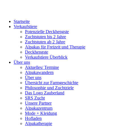
Startseite
Verkaufstiere
Po­ten­zi­elle Deckhengste
Zuchtstuten bis 2 Jahre
Zuchtstuten ab 2 Jahre
Alpakas für Freizeit und Therapie
Deckhengste
Verkaufstiere Überblick
Über uns
Aktuelles/ Termine
Alpakawandern
Über uns
Übersicht zur Farmgeschichte
Philosophie und Zuchtziele
Das Logo Zauberland
SRS Zucht
Unsere Partner
Alpakazentrum
Mode + Kleidung
Hofladen
Alpakatherapie