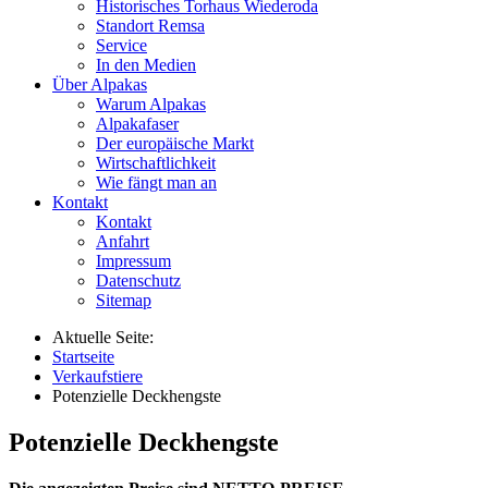
Historisches Torhaus Wiederoda
Standort Remsa
Service
In den Medien
Über Alpakas
Warum Alpakas
Alpakafaser
Der europäische Markt
Wirtschaftlichkeit
Wie fängt man an
Kontakt
Kontakt
Anfahrt
Impressum
Datenschutz
Sitemap
Aktuelle Seite:
Startseite
Verkaufstiere
Po­ten­zi­elle Deckhengste
Po­ten­zi­elle Deckhengste