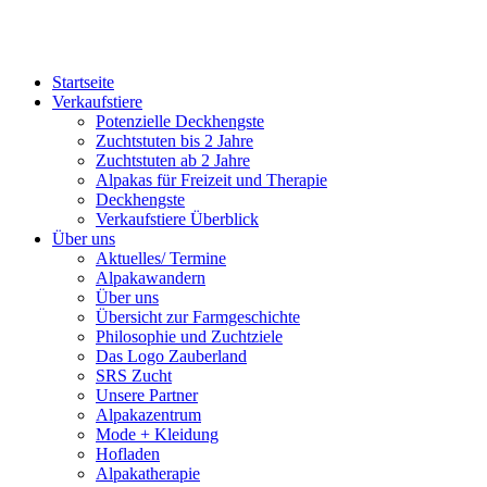
Startseite
Verkaufstiere
Po­ten­zi­elle Deckhengste
Zuchtstuten bis 2 Jahre
Zuchtstuten ab 2 Jahre
Alpakas für Freizeit und Therapie
Deckhengste
Verkaufstiere Überblick
Über uns
Aktuelles/ Termine
Alpakawandern
Über uns
Übersicht zur Farmgeschichte
Philosophie und Zuchtziele
Das Logo Zauberland
SRS Zucht
Unsere Partner
Alpakazentrum
Mode + Kleidung
Hofladen
Alpakatherapie