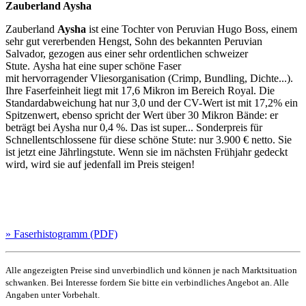
Zauberland
Aysha
Zauberland
Aysha
ist eine Tochter von Peruvian Hugo Boss, einem
sehr gut vererbenden Hengst, Sohn des bekannten Peruvian
Salvador, gezogen aus einer sehr ordentlichen schweizer
Stute. Aysha hat eine super schöne Faser
mit hervorragender Vliesorganisation (Crimp, Bundling, Dichte...).
Ihre Faserfeinheit liegt mit 17,6 Mikron im Bereich Royal. Die
Standardabweichung hat nur 3,0 und der CV-Wert ist mit 17,2% ein
Spitzenwert, ebenso spricht der Wert über 30 Mikron Bände: er
beträgt bei Aysha nur 0,4 %. Das ist super... Sonderpreis für
Schnellentschlossene für diese schöne Stute: nur 3.900 € netto. Sie
ist jetzt eine Jährlingstute. Wenn sie im nächsten Frühjahr gedeckt
wird, wird sie auf jedenfall im Preis steigen!
» Faserhistogramm (PDF)
Alle angezeigten Preise sind unverbindlich und können je nach Marktsituation
schwanken. Bei Interesse fordern Sie bitte ein verbindliches Angebot an. Alle
Angaben unter Vorbehalt.