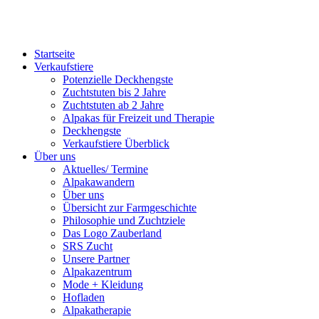
Startseite
Verkaufstiere
Po­ten­zi­elle Deckhengste
Zuchtstuten bis 2 Jahre
Zuchtstuten ab 2 Jahre
Alpakas für Freizeit und Therapie
Deckhengste
Verkaufstiere Überblick
Über uns
Aktuelles/ Termine
Alpakawandern
Über uns
Übersicht zur Farmgeschichte
Philosophie und Zuchtziele
Das Logo Zauberland
SRS Zucht
Unsere Partner
Alpakazentrum
Mode + Kleidung
Hofladen
Alpakatherapie