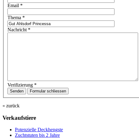
Email
*
Thema
*
Nachricht
*
Verifizierung
*
Senden
Formular schliessen
« zurück
Verkaufstiere
Po­ten­zi­elle Deckhengste
Zuchtstuten bis 2 Jahre