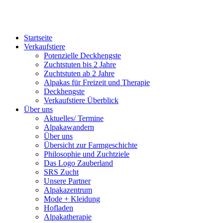
Startseite
Verkaufstiere
Po­ten­zi­elle Deckhengste
Zuchtstuten bis 2 Jahre
Zuchtstuten ab 2 Jahre
Alpakas für Freizeit und Therapie
Deckhengste
Verkaufstiere Überblick
Über uns
Aktuelles/ Termine
Alpakawandern
Über uns
Übersicht zur Farmgeschichte
Philosophie und Zuchtziele
Das Logo Zauberland
SRS Zucht
Unsere Partner
Alpakazentrum
Mode + Kleidung
Hofladen
Alpakatherapie